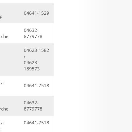
04641-1529
p
04632-
rche
8779778
04623-1582
/
04623-
189573
1a
04641-7518
04632-
rche
8779778
1a
04641-7518
t