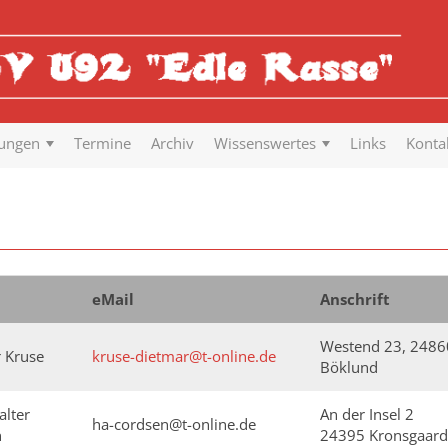
tungen
Termine
Archiv
Wissenswertes
Links
Konta
eMail
Anschrift
Westend 23, 2486
 Kruse
kruse-dietmar@t-online.de
Böklund
lter
An der Insel 2
ha-cordsen@t-online.de
n
24395 Kronsgaard