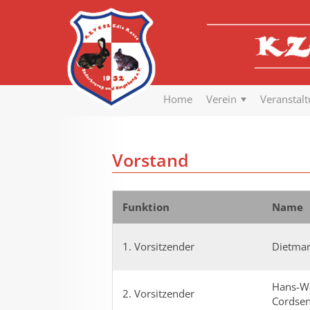
Home
Verein
Veranstal
Vorstand
Funktion
Name
1. Vorsitzender
Dietmar
Hans-Wa
2. Vorsitzender
Cordse