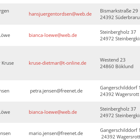
rgen
Bismarkstraße 29
hansjuergentordsen@web.de
n
24392 Süderbraru
Steinbergholz 37
Löwe
bianca-loewe@web.de
24972 Steinbergki
Westend 23
 Kruse
kruse-dietmar@t-online.de
24860 Böklund
Gangerschilddorf 
ensen
petra.jensen@freenet.de
24392 Wagersrott
Steinbergholz 37
Löwe
bianca-loewe@web.de
24972 Steinbergki
Gangerschilddorf 
ensen
mario.jensen@freenet.de
24392 Wagersrot