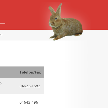
kt
Telefon/Fax
0
04623-1582
04643-496