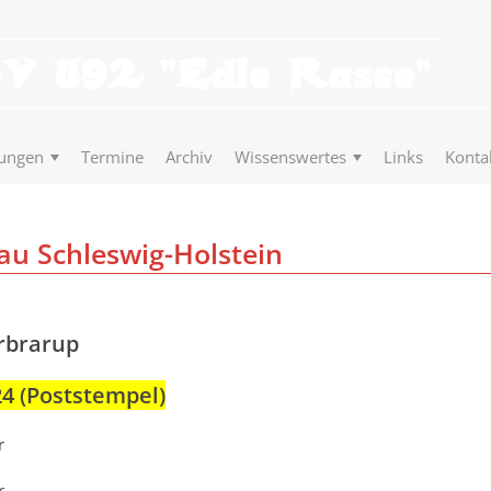
tungen
Termine
Archiv
Wissenswertes
Links
Konta
u Schleswig-Holstein
rbrarup
24 (Poststempel)
r
r