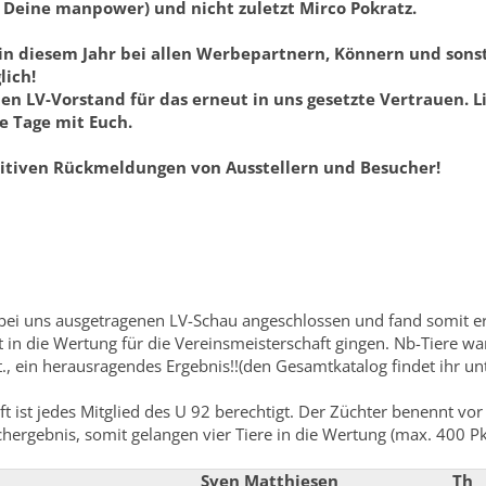
 Deine manpower) und nicht zuletzt Mirco Pokratz.
n diesem Jahr bei allen Werbepartnern, Könnern und sonst
lich!
en LV-Vorstand für das erneut in uns gesetzte Vertrauen. L
e Tage mit Euch.
ositiven Rückmeldungen von Ausstellern und Besucher!
bei uns ausgetragenen LV-Schau angeschlossen und fand somit ers
it in die Wertung für die Vereinsmeisterschaft gingen. Nb-Tiere wa
., ein herausragendes Ergebnis!!(den Gesamtkatalog findet ihr un
 ist jedes Mitglied des U 92 berechtigt. Der Züchter benennt vor
ichergebnis, somit gelangen vier Tiere in die Wertung (max. 400 Pk
Sven Matthiesen
Th