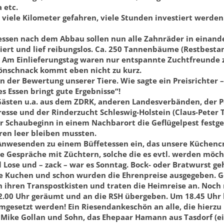
 etc.
viele Kilometer gefahren, viele Stunden investiert werden. 
ssen nach dem Abbau sollen nun alle Zahnräder in einande
iert und lief reibungslos. Ca. 250 Tannenbäume (Restbest
. Am Einlieferungstag waren nur entspannte Zuchtfreunde 
lönschnack kommt eben nicht zu kurz.
 der Bewertung unserer Tiere. Wie sagte ein Preisrichter 
s Essen bringt gute Ergebnisse“!
 Gästen u.a. aus dem ZDRK, anderen Landesverbänden, der Po
resse und der Rinderzucht Schleswig-Holstein (Claus-Peter 
or Schaubeginn in einem Nachbarort die Geflügelpest festg
ren leer bleiben mussten.
Anwesenden zu einem Büffetessen ein, das unsere Küchenc
le Gespräche mit Züchtern, solche die es evtl. werden mö
 Lose und – zack – war es Sonntag. Bock- oder Bratwurst ge
e Kuchen und schon wurden die Ehrenpreise ausgegeben. G
n ihren Transpostkisten und traten die Heimreise an. Noch 
.00 Uhr geräumt und an die RSH übergeben. Um 18.45 Uhr ka
mgesetzt werden! Ein Riesendankeschön an alle, die hierz
r Mike Gollan und Sohn, das Ehepaar Hamann aus Tasdorf (ei