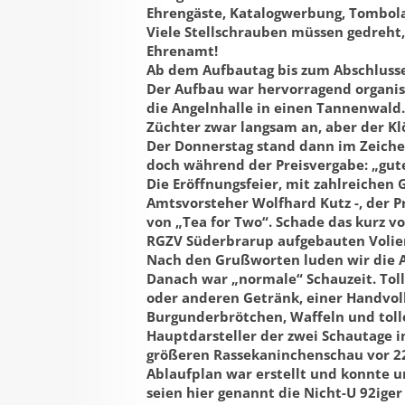
Ehrengäste, Katalogwerbung, Tombola
Viele Stellschrauben müssen gedreht, 
Ehrenamt!
Ab dem Aufbautag bis zum Abschlusse
Der Aufbau war hervorragend organis
die Angelnhalle in einen Tannenwald
Züchter zwar langsam an, aber der K
Der Donnerstag stand dann im Zeichen
doch während der Preisvergabe: „gute
Die Eröffnungsfeier, mit zahlreichen
Amtsvorsteher Wolfhard Kutz -, der P
von „Tea for Two“. Schade das kurz v
RGZV Süderbrarup aufgebauten Volie
Nach den Grußworten luden wir die 
Danach war „normale“ Schauzeit. Tol
oder anderen Getränk, einer Handvoll
Burgunderbrötchen, Waffeln und toll
Hauptdarsteller der zwei Schautage i
größeren Rassekaninchenschau vor 22
Ablaufplan war erstellt und konnte u
seien hier genannt die Nicht-U 92ige