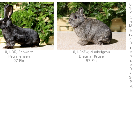
0,
1-
Kl
C
h
M
a
rc
el
D
r
e
0,1-DR,-Schwarz
0,1-FbZw,-dunkelgrau
h
Petra Jensen
Dietmar Kruse
s
97-Pkt
97-Pkt
e
9
7,
5-
P
kt