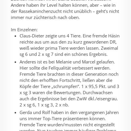
Andere haben ihr Level halten können, aber – wie in
der Rassekaninchenzucht nicht unüblich – geht’s nicht
immer nur züchterisch nach oben.
Im Einzelnen:
Claus-Dieter zeigte uns 4 Tiere. Eine fremde Häsin
reichte aus um aus den zu kurz gewordenen DR,
weiß wieder prima Tiere werden lassen. Zweimal
sg 6 und 2 x sg 7 sind ein schönes Ergebnis.
Anderes ist es bei Melanie und Marcel gelaufen.
Hier sollte die Fellqualität verbessert werden.
Fremde Tiere brachten in dieser Generation noch
nicht den erhofften Fortschritt, ließen aber die
Köpfe der Tiere „schrumpfen“. 1 x 95,5 Pkt. und 3
x sg 3 waren die Bewertungen. Durchwachsen
auch die Ergebnisse bei den ZwW dkl./eisengrau.
2 x sg 6, 1 x sg 3, 2 x nb.
Gerda und Rolf haben in den vergangenen Jahren
uns immer Top-Tiere präsentieren können.
Fremde Tiere wurden/mussten nicht eingestellt
werden. Nun tauchen immer häufiger Probleme