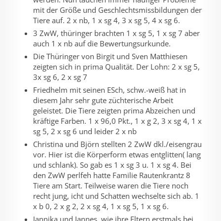
mit der Größe und Geschlechtsmissbildungen der
Tiere auf. 2 x nb, 1 x sg 4, 3 x sg 5, 4 x sg 6.
3 ZwW, thüringer brachten 1 x sg 5, 1 x sg 7 aber
auch 1 x nb auf die Bewertungsurkunde.
Die Thüringer von Birgit und Sven Matthiesen
zeigten sich in prima Qualität. Der Lohn: 2 x sg 5,
3x sg 6, 2 x sg 7
Friedhelm mit seinen ESch, schw.-weiß hat in
diesem Jahr sehr gute züchterische Arbeit
geleistet. Die Tiere zeigten prima Abzeichen und
kräftige Farben. 1 x 96,0 Pkt., 1 x g 2, 3 x sg 4, 1 x
sg 5, 2 x sg 6 und leider 2 x nb
Christina und Björn stellten 2 ZwW dkl./eisengrau
vor. Hier ist die Körperform etwas entglitten( lang
und schlank). So gab es 1 x sg 3 u. 1 x sg 4. Bei
den ZwW perlfeh hatte Familie Rautenkrantz 8
Tiere am Start. Teilweise waren die Tiere noch
recht jung, icht und Schatten wechselte sich ab. 1
x b 0, 2 x g 2, 2 x sg 4, 1 x sg 5, 1 x sg 6.
Jannika und Jannes, wie ihre Eltern erstmals bei